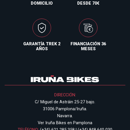
DOMICILIO
DESDE 70€
GARANTÍA TREK 2
FINANCIACIÓN 36
AÑOS
MESES
DIRECCIÓN:
C/ Miguel de Astráin 25-27 bajo.
31006 Pamplona/Iruña.
Navarra.
Ver Iruña Bikes en Pamplona
TELÉFONO:
(+34) 621 285 358
|
(+34) 848 640 030