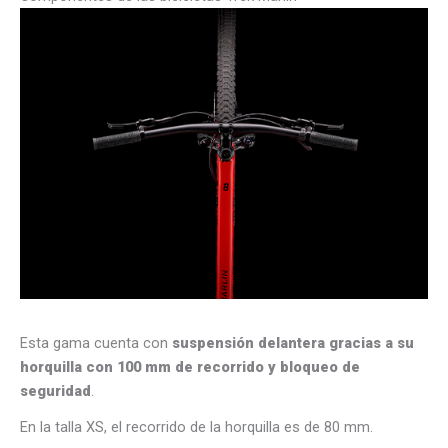
Esta gama cuenta con
suspensión delantera gracias a su
horquilla con 100 mm de recorrido y bloqueo de
seguridad
.
En la talla XS, el recorrido de la horquilla es de 80 mm.