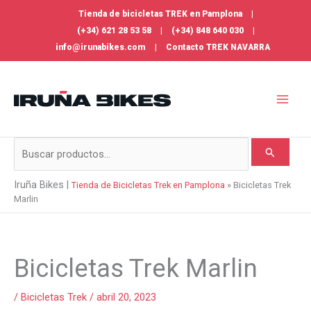
Ir
Tienda de bicicletas TREK en Pamplona
|
al
(+34) 621 28 53 58
|
(+34) 848 640 030
|
contenido
info@irunabikes.com
|
Contacto TREK NAVARRA
Buscar
por:
Iruña Bikes |
Tienda de Bicicletas Trek en Pamplona
»
Bicicletas Trek
Marlin
Bicicletas Trek Marlin
/
Bicicletas Trek
/
abril 20, 2023