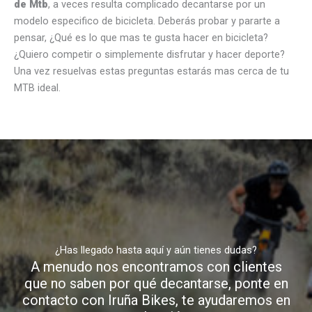
de Mtb
, a veces resulta complicado decantarse por un
modelo especifico de bicicleta. Deberás probar y pararte a
pensar, ¿Qué es lo que mas te gusta hacer en bicicleta?
¿Quiero competir o simplemente disfrutar y hacer deporte?
Una vez resuelvas estas preguntas estarás mas cerca de tu
MTB ideal.
¿Has llegado hasta aquí y aún tienes dudas?
A menudo nos encontramos con clientes
que no saben por qué decantarse, ponte en
contacto con Iruña Bikes, te ayudaremos en