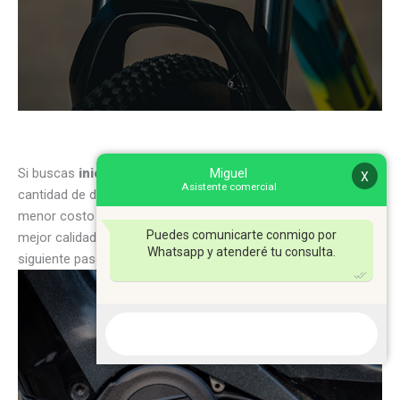
Si buscas
iniciarte en el MTB
sin desembolsar una gran
Miguel
X
Asistente comercial
cantidad de dinero, una
bici de aluminio
te será ideal, si
menor costo hará que puedas montar componentes de
Puedes comunicarte conmigo por
mejor calidad ¿Quieres seguir mejorando? El carbono es el
Whatsapp y atenderé tu consulta.
siguiente paso.