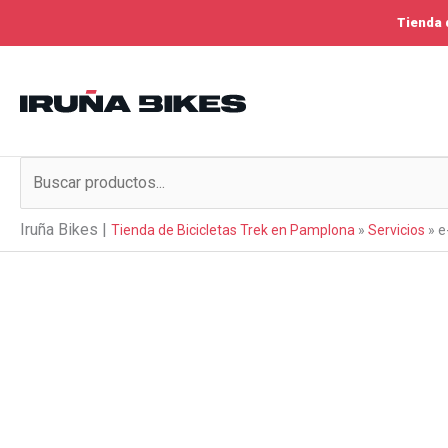
Ir
Tienda 
al
contenido
Buscar
por:
Iruña Bikes |
Tienda de Bicicletas Trek en Pamplona
»
Servicios
»
e