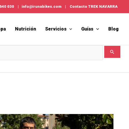
 640 030
|
info@irunabikes.com
|
Contacto TREK NAVARRA
opa
Nutrición
Servicios
Guías
Blog