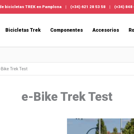
de bicicletas TREK en Pamplona
|
(+34) 621 28 53 58
|
(+34) 848
Bicicletas Trek
Componentes
Accesorios
R
-Bike Trek Test
e-Bike Trek Test