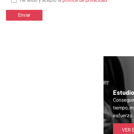
He leido y acepto la
política de privacidad
Estudi
Conseguir
tiempo, m
esfuerzo
VER 